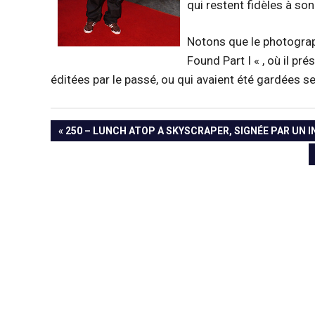
qui restent fidèles à son
Notons que le photograp
Found Part I « , où il p
éditées par le passé, ou qui avaient été gardées s
Navigation
PREVIOUS
250 – LUNCH ATOP A SKYSCRAPER, SIGNÉE PAR UN 
POST:
de
l’article