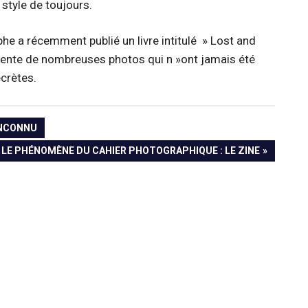
 style de toujours.
he a récemment publié un livre intitulé » Lost and
résente de nombreuses photos qui n »ont jamais été
ecrètes.
INCONNU
NEXT
LE PHÉNOMÈNE DU CAHIER PHOTOGRAPHIQUE : LE ZINE
POST: