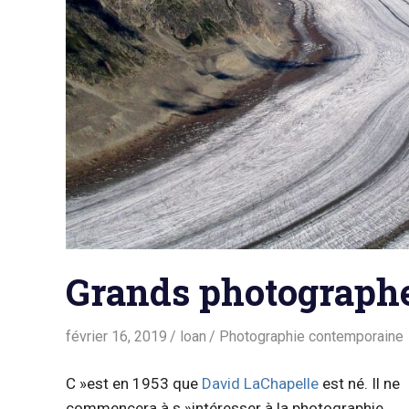
Grands photographe
février 16, 2019
loan
Photographie contemporaine
C »est en 1953 que
David LaChapelle
est né. Il ne
commencera à s »intéresser à la photographie